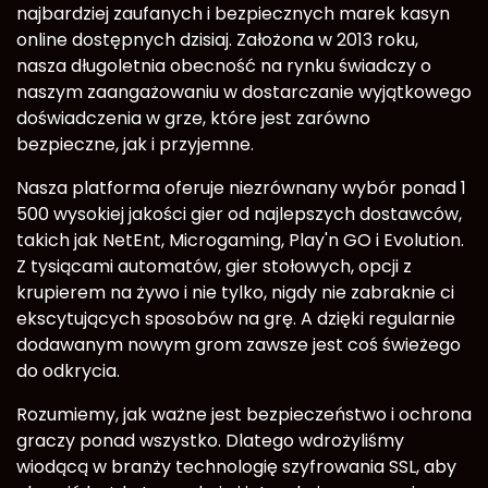
najbardziej zaufanych i bezpiecznych marek kasyn
online dostępnych dzisiaj. Założona w 2013 roku,
nasza długoletnia obecność na rynku świadczy o
naszym zaangażowaniu w dostarczanie wyjątkowego
doświadczenia w grze, które jest zarówno
bezpieczne, jak i przyjemne.
Nasza platforma oferuje niezrównany wybór ponad 1
500 wysokiej jakości gier od najlepszych dostawców,
takich jak NetEnt, Microgaming, Play'n GO i Evolution.
Z tysiącami automatów, gier stołowych, opcji z
krupierem na żywo i nie tylko, nigdy nie zabraknie ci
ekscytujących sposobów na grę. A dzięki regularnie
dodawanym nowym grom zawsze jest coś świeżego
do odkrycia.
Rozumiemy, jak ważne jest bezpieczeństwo i ochrona
graczy ponad wszystko. Dlatego wdrożyliśmy
wiodącą w branży technologię szyfrowania SSL, aby