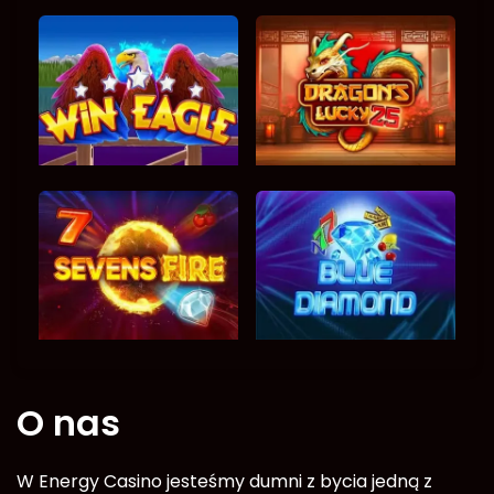
O nas
W Energy Casino jesteśmy dumni z bycia jedną z