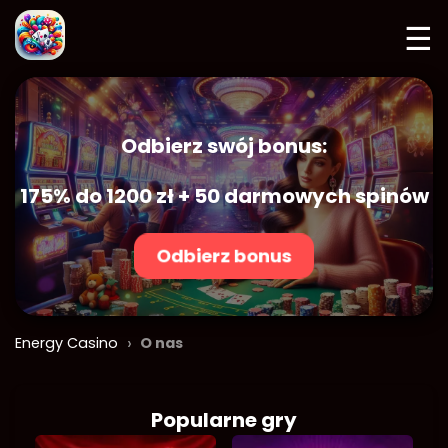
☰
Odbierz swój bonus:
175% do 1200 zł + 50 darmowych spinów
Odbierz bonus
›
Energy Casino
O nas
Popularne gry