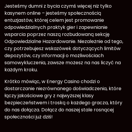
Jesteśmy dumni z bycia czymś więcej niż tylko
kasynem online – jesteśmy społecznością
entuzjastów, której celem jest promowanie
odpowiedzialnych praktyk gier i zapewnianie
wsparcia poprzez naszą rozbudowaną sekcję
Odpowiedzialne Hazardowanie. Niezależnie od tego,
czy potrzebujesz wskazówek dotyczących limitów
depozytów, czy informacji o możliwościach
samowykluczenia, zawsze możesz na nas liczyć na
każdym kroku.
Krótko mówiąc, w Energy Casino chodzi o
dostarczanie niezrównanego doświadczenia, które
łączy jakościowe gry z najwyższej klasy
bezpieczeństwem i troską o każdego gracza, który
do nas dołącza. Dołącz do naszej stale rosnącej
społeczności już dziś!